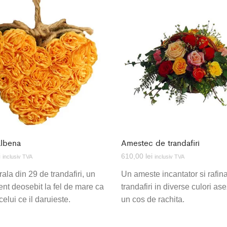
albena
Amestec de trandafiri
i
610,00
lei
inclusiv TVA
inclusiv TVA
rala din 29 de trandafiri, un
Un ameste incantator si rafin
nt deosebit la fel de mare ca
trandafiri in diverse culori ase
celui ce il daruieste.
un cos de rachita.