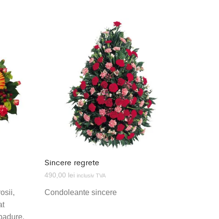
Sincere regrete
490,00
lei
inclusiv TVA
osii,
Condoleante sincere
at
padure.