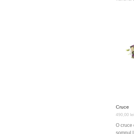
Cruce
490,00
le
O cruce 
somnul li