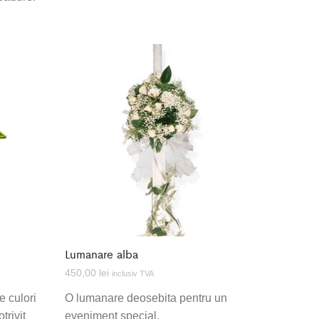
Lumanare alba
450,00
lei
inclusiv TVA
e culori
O lumanare deosebita pentru un
trivit
eveniment special.