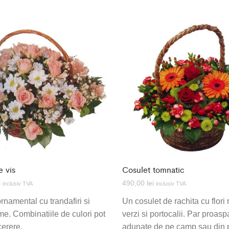
 vis
Cosulet tomnatic
i
490,00
lei
inclusiv TVA
inclusiv TVA
rnamental cu trandafiri si
Un cosulet de rachita cu flori r
me. Combinatiile de culori pot
verzi si portocalii. Par proasp
cerere.
adunate de pe camp sau din 