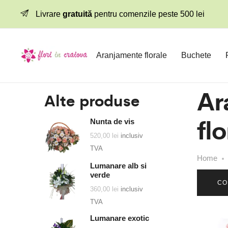
Livrare
gratuită
pentru comenzile peste 500 lei
Aranjamente florale
Buchete
Ar
Alte produse
flo
Nunta de vis
520,00
lei
inclusiv
TVA
Home
Lumanare alb si
verde
CO
360,00
lei
inclusiv
TVA
Lumanare exotic