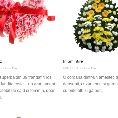
oz
In amintire
i
690,00
lei
inclusiv TVA
inclusiv TVA
superba din 39 trandafiri roz
O coroana dintr-un amestec de
u fundita rosie – un aranjament
deosebit, crizanteme si garoa
osebit de cald si feminin, doar
culorile alb si galben.
a.