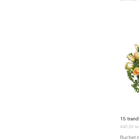
15 tranda
440,00
le
Buchet de