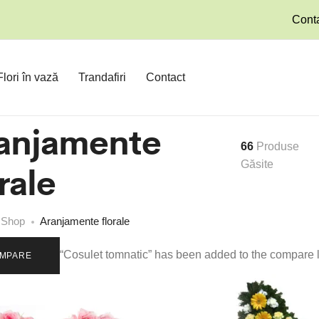
Conta
Flori în vază
Trandafiri
Contact
anjamente
66
Produse
rale
Găsite
Shop
Aranjamente florale
“Cosulet tomnatic” has been added to the compare l
MPARE