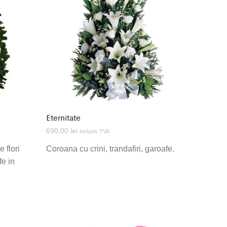
Eternitate
690,00
lei
inclusiv TVA
 flori
Coroana cu crini, trandafiri, garoafe.
fe in