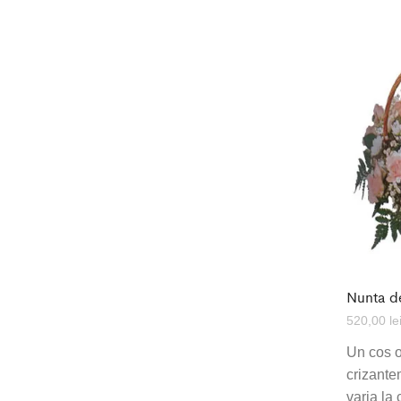
Nunta de
520,00
le
Un cos o
crizante
varia la 