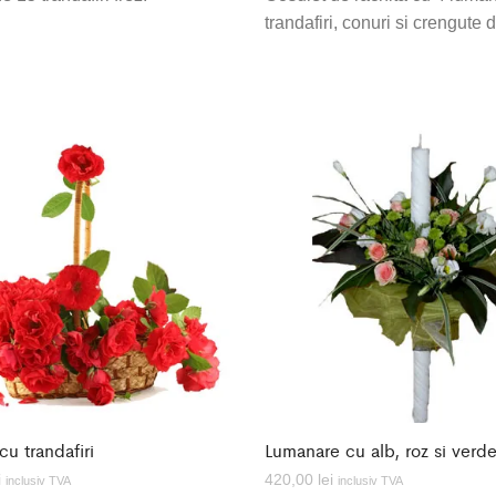
trandafiri, conuri si crengute 
cu trandafiri
Lumanare cu alb, roz si verd
i
420,00
lei
inclusiv TVA
inclusiv TVA