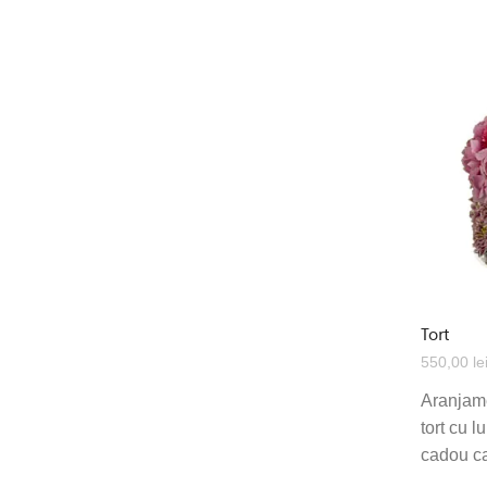
Tort
550,00
le
Aranjame
tort cu 
cadou ca