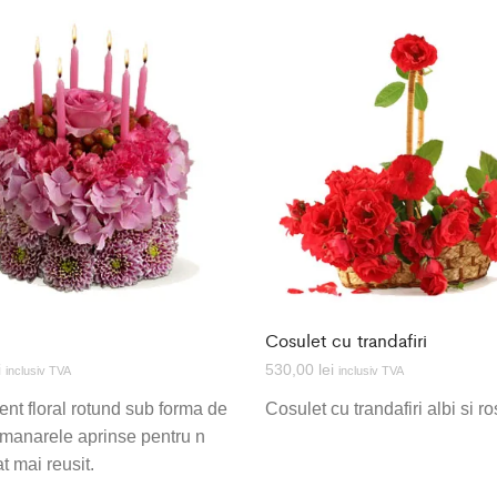
Cosulet cu trandafiri
i
530,00
lei
inclusiv TVA
inclusiv TVA
nt floral rotund sub forma de
Cosulet cu trandafiri albi si ro
lumanarele aprinse pentru n
t mai reusit.