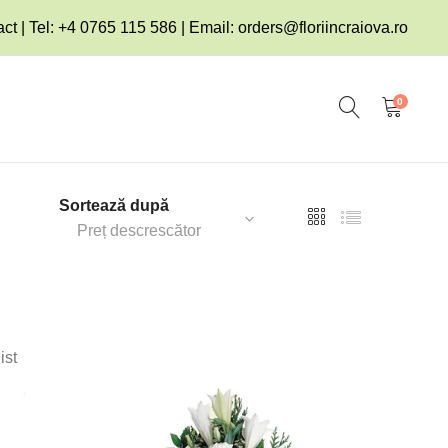
ct | Tel: +4 0765 115 586 | Email:
orders@floriincraiova.ro
0
Sortează după
Preț descrescător
ist