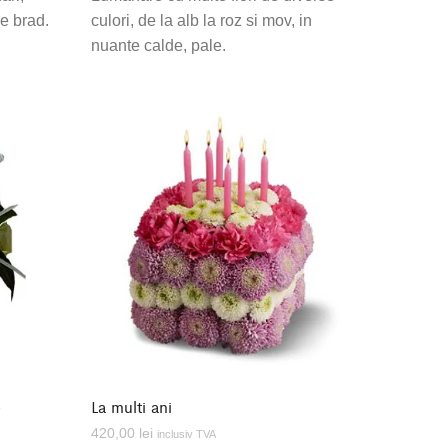
de brad.
culori, de la alb la roz si mov, in
nuante calde, pale.
e
La multi ani
420,00
lei
inclusiv TVA