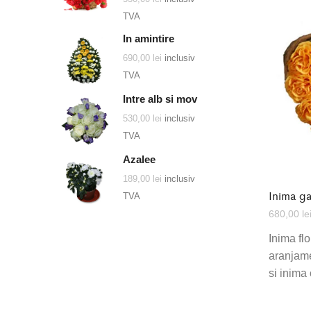
TVA
In amintire
690,00
lei
inclusiv
TVA
Intre alb si mov
530,00
lei
inclusiv
TVA
Azalee
189,00
lei
inclusiv
Inima g
TVA
680,00
le
Inima flo
aranjame
si inima 