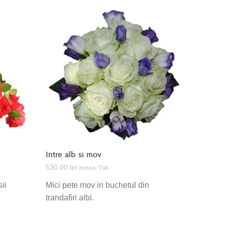
Intre alb si mov
530,00
lei
inclusiv TVA
sii
Mici pete mov in buchetul din
trandafiri albi.