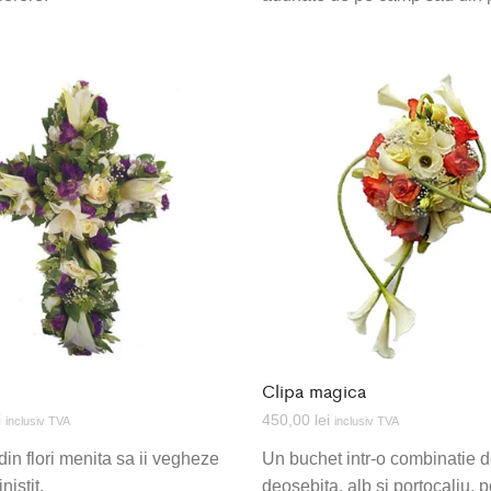
Clipa magica
i
450,00
lei
inclusiv TVA
inclusiv TVA
din flori menita sa ii vegheze
Un buchet intr-o combinatie d
nistit.
deosebita, alb si portocaliu, po