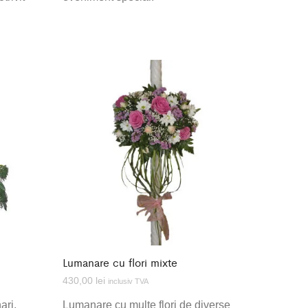
Lumanare cu flori mixte
430,00
lei
inclusiv TVA
ari,
Lumanare cu multe flori de diverse