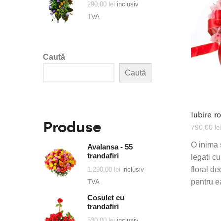
290,00
lei
inclusiv
TVA
Caută
Caută
Iubire r
Produse
790,00
le
O inima 
Avalansa - 55
trandafiri
legati c
floral de
1.290,00
lei
inclusiv
pentru e
TVA
Cosulet cu
trandafiri
530,00
lei
inclusiv