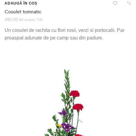
ADAUGĂ ÎN COȘ
Cosulet tomnatic
490,00
lei
inclusiv TVA
Un cosulet de rachita cu flori rosii, verzi si portocalii. Par
proaspat adunate de pe camp sau din padure.