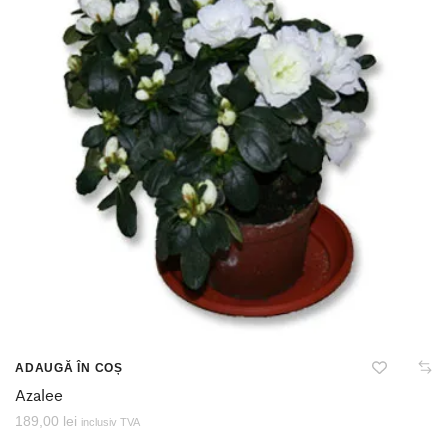
ADAUGĂ ÎN COȘ
Azalee
189,00
lei
inclusiv TVA