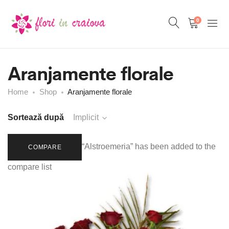
0
Aranjamente florale
Home
Shop
Aranjamente florale
Sortează după
Implicit
“Alstroemeria” has been added to the
COMPARE
compare list