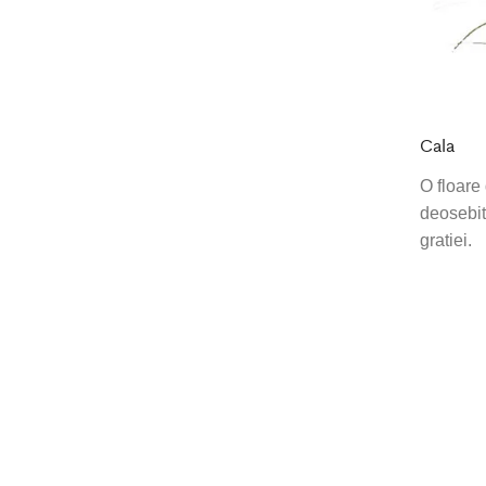
Cala
O floare
deosebita
gratiei.