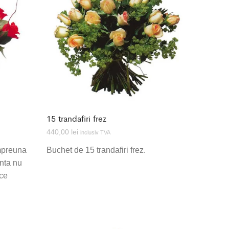
15 trandafiri frez
440,00
lei
inclusiv TVA
mpreuna
Buchet de 15 trandafiri frez.
anta nu
uce