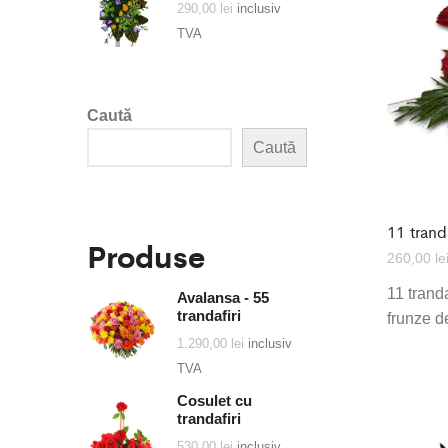
290,00
lei
inclusiv
TVA
Caută
Caută
11 tranda
Produse
260,00
le
11 tranda
Avalansa - 55
trandafiri
frunze d
1.290,00
lei
inclusiv
TVA
Cosulet cu
trandafiri
530,00
lei
inclusiv