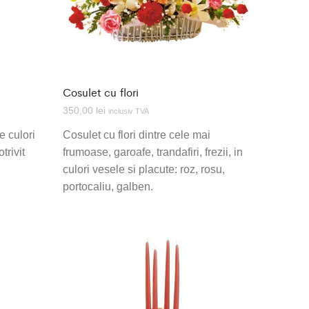
Cosulet cu flori
350,00
lei
inclusiv TVA
e culori
Cosulet cu flori dintre cele mai
trivit
frumoase, garoafe, trandafiri, frezii, in
culori vesele si placute: roz, rosu,
portocaliu, galben.