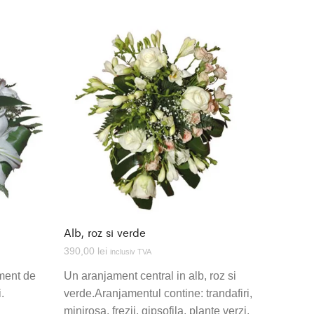
Alb, roz si verde
390,00
lei
inclusiv TVA
ament de
Un aranjament central in alb, roz si
.
verde.Aranjamentul contine: trandafiri,
minirosa, frezii, gipsofila, plante verzi,