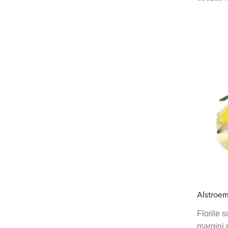
Alstroem
Florile s
margini 