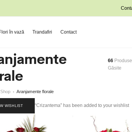
Conta
Flori în vază
Trandafiri
Contact
anjamente
66
Produse
rale
Găsite
Shop
Aranjamente florale
“Crizantema” has been added to your wishlist
EW WISHLIST