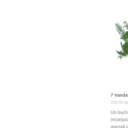
7 trandaf
290,00
le
Un buchet
inconjur
asezati i