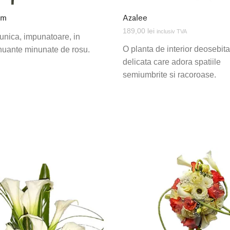
um
Azalee
189,00
lei
inclusiv TVA
 unica, impunatoare, in
O planta de interior deosebita
nuante minunate de rosu.
delicata care adora spatiile
semiumbrite si racoroase.