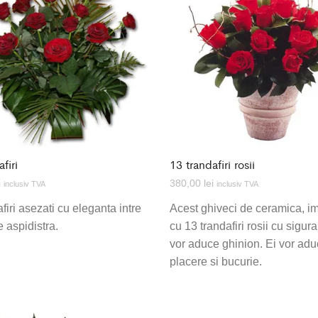
firi
13 trandafiri rosii
i
380,00
lei
inclusiv TVA
inclusiv TVA
firi asezati cu eleganta intre
Acest ghiveci de ceramica, i
e aspidistra.
cu 13 trandafiri rosii cu sigur
vor aduce ghinion. Ei vor ad
placere si bucurie.