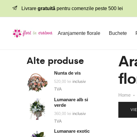
Livrare
gratuită
pentru comenzile peste 500 lei
Aranjamente florale
Buchete
Ar
Alte produse
flo
Nunta de vis
520,00
lei
inclusiv
TVA
Home
Lumanare alb si
verde
VI
360,00
lei
inclusiv
TVA
Lumanare exotic