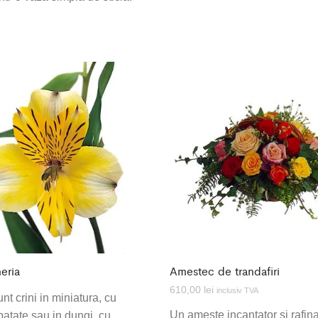
eria
Amestec de trandafiri
610,00
lei
inclusiv TVA
unt crini in miniatura, cu
Un ameste incantator si rafin
patate sau in dungi, cu