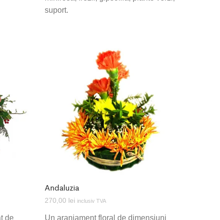
suport.
Andaluzia
270,00
lei
inclusiv TVA
at de
Un aranjament floral de dimensiuni