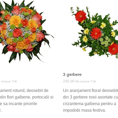
3 gerbere
i
240,00
lei
inclusiv TVA
inclusiv TVA
ament rotund, deosebit de
Un aranjament floral deosebit 
din flori galbene, portocalii si
din 3 gerbere rosii asortate c
e sa incante privirile
crizantema galbena pentru a
r.
impodobi masa festiva.