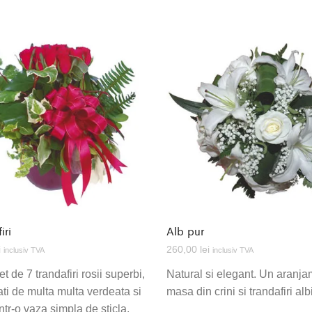
iri
Alb pur
i
260,00
lei
inclusiv TVA
inclusiv TVA
 de 7 trandafiri rosii superbi,
Natural si elegant. Un aranj
ati de multa multa verdeata si
masa din crini si trandafiri albi
ntr-o vaza simpla de sticla.