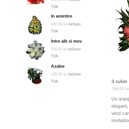
TVA
In amintire
690,00
lei
inclusiv
TVA
Intre alb si mov
530,00
lei
inclusiv
TVA
Azalee
189,00
lei
inclusiv
3 culori
TVA
290,00
le
Un aranj
elegant, 
verzi car
invitatilo