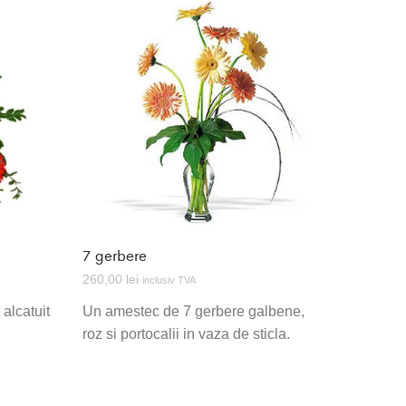
7 gerbere
260,00
lei
inclusiv TVA
alcatuit
Un amestec de 7 gerbere galbene,
u
roz si portocalii in vaza de sticla.