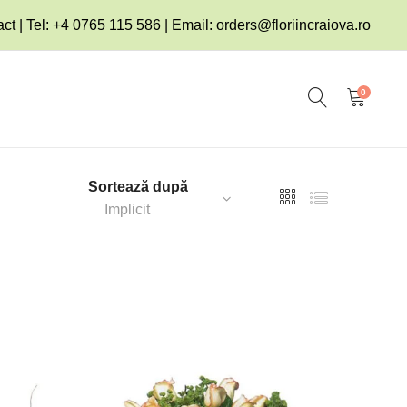
ct | Tel: +4 0765 115 586 | Email:
orders@floriincraiova.ro
0
Sortează după
Implicit