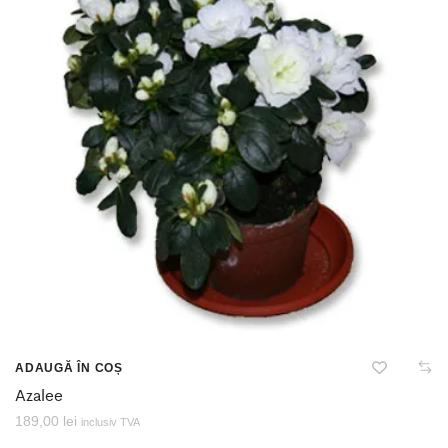
ADAUGĂ ÎN COȘ
Azalee
189,00
lei
inclusiv TVA