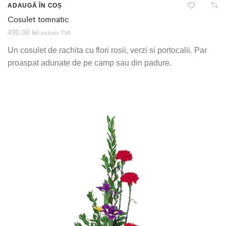
ADAUGĂ ÎN COȘ
Cosulet tomnatic
490,00
lei
inclusiv TVA
Un cosulet de rachita cu flori rosii, verzi si portocalii. Par
proaspat adunate de pe camp sau din padure.