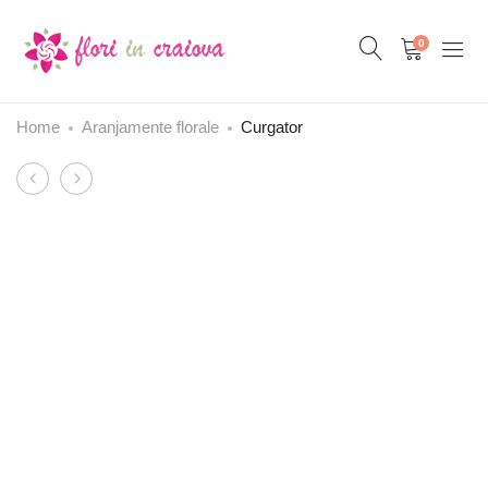
0
Home
Aranjamente florale
Curgator
Product
Curcubeu
De
navigation
basm