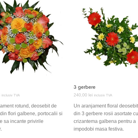
3 gerbere
i
240,00
lei
inclusiv TVA
inclusiv TVA
ament rotund, deosebit de
Un aranjament floral deosebit 
din flori galbene, portocalii si
din 3 gerbere rosii asortate c
e sa incante privirile
crizantema galbena pentru a
r.
impodobi masa festiva.