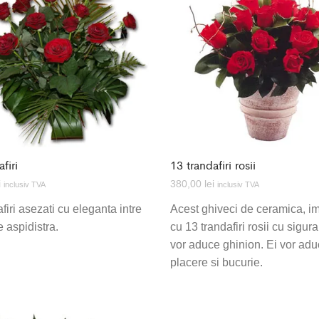
firi
13 trandafiri rosii
i
380,00
lei
inclusiv TVA
inclusiv TVA
firi asezati cu eleganta intre
Acest ghiveci de ceramica, i
e aspidistra.
cu 13 trandafiri rosii cu sigur
vor aduce ghinion. Ei vor ad
placere si bucurie.