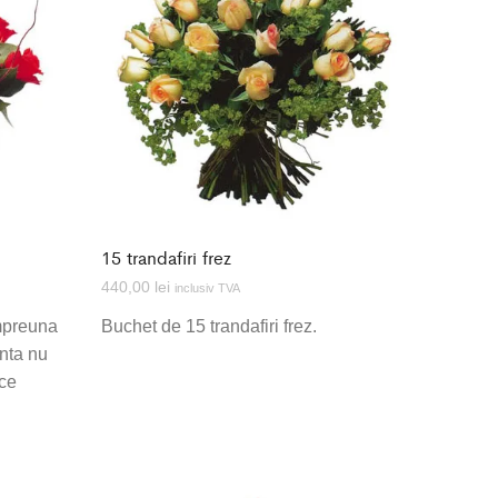
15 trandafiri frez
440,00
lei
inclusiv TVA
mpreuna
Buchet de 15 trandafiri frez.
anta nu
uce