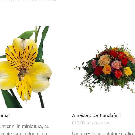
eria
Amestec de trandafiri
610,00
lei
inclusiv TVA
unt crini in miniatura, cu
Un ameste incantator si rafin
patate sau in dungi, cu