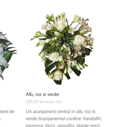
Alb, roz si verde
390,00
lei
inclusiv TVA
ament de
Un aranjament central in alb, roz si
.
verde.Aranjamentul contine: trandafiri,
minirosa, frezii, gipsofila, plante verzi,