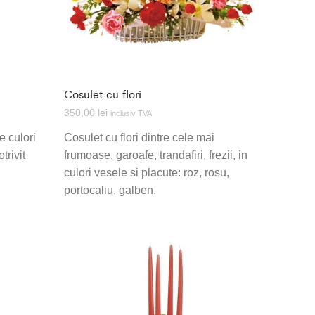
Cosulet cu flori
350,00
lei
inclusiv TVA
e culori
Cosulet cu flori dintre cele mai
trivit
frumoase, garoafe, trandafiri, frezii, in
culori vesele si placute: roz, rosu,
portocaliu, galben.