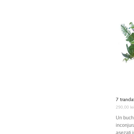
7 trandaf
290,00
le
Un buchet
inconjur
asezati i