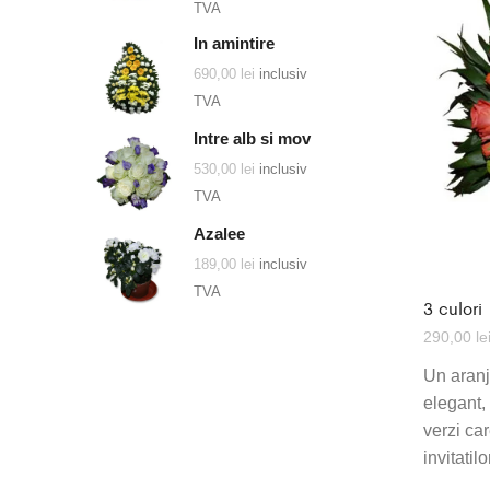
TVA
In amintire
690,00
lei
inclusiv
TVA
Intre alb si mov
530,00
lei
inclusiv
TVA
Azalee
189,00
lei
inclusiv
TVA
3 culori
290,00
le
Un aranj
elegant, 
verzi car
invitatilo