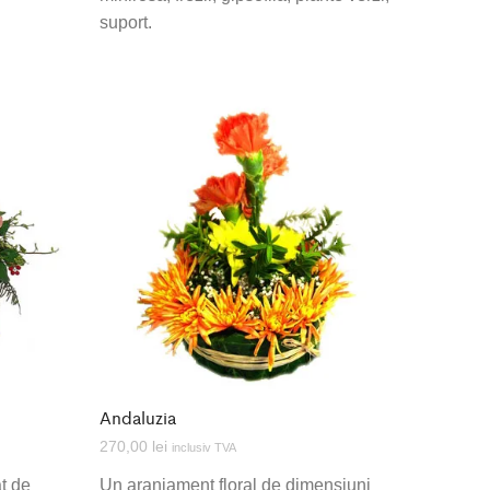
suport.
Andaluzia
270,00
lei
inclusiv TVA
at de
Un aranjament floral de dimensiuni