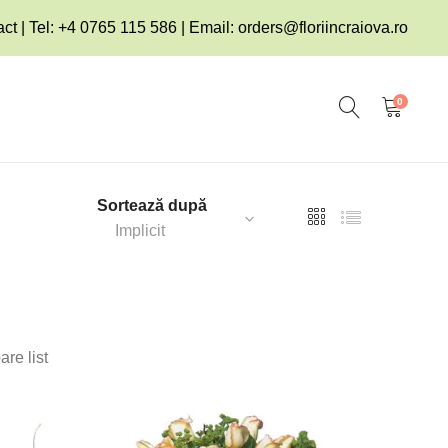
ct | Tel: +4 0765 115 586 | Email:
orders@floriincraiova.ro
0
Sortează după
Implicit
re list