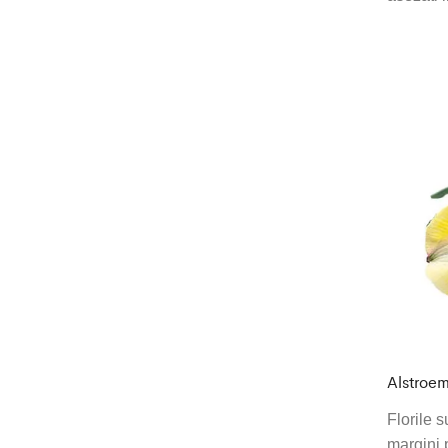
Alstroem
Florile s
margini 