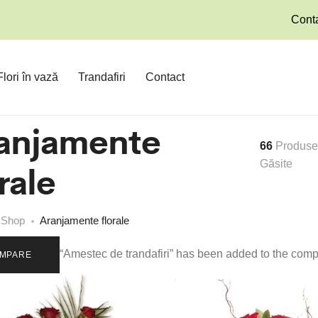
Conta
Flori în vază
Trandafiri
Contact
anjamente
66
Produse
rale
Găsite
Shop
Aranjamente florale
“Amestec de trandafiri” has been added to the compa
MPARE