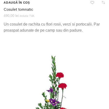
ADAUGĂ ÎN COȘ
Cosulet tomnatic
490,00
lei
inclusiv TVA
Un cosulet de rachita cu flori rosii, verzi si portocalii. Par
proaspat adunate de pe camp sau din padure.