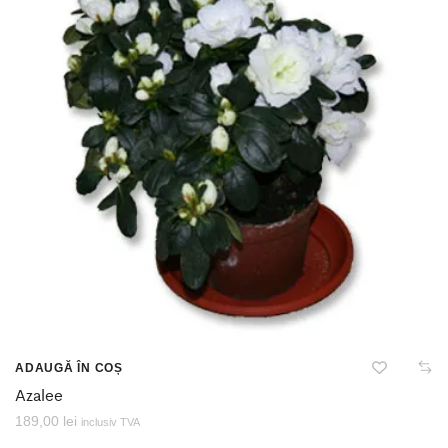
ADAUGĂ ÎN COȘ
Azalee
189,00
lei
inclusiv TVA