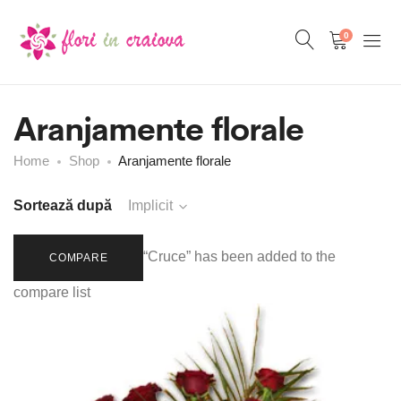
0
Aranjamente florale
Home
Shop
Aranjamente florale
Sortează după
Implicit
“Cruce” has been added to the
COMPARE
compare list