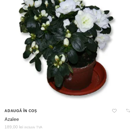
ADAUGĂ ÎN COȘ
Azalee
189,00
lei
inclusiv TVA