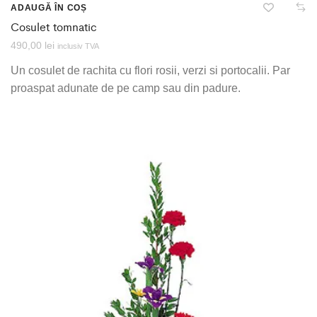
ADAUGĂ ÎN COȘ
Cosulet tomnatic
490,00
lei
inclusiv TVA
Un cosulet de rachita cu flori rosii, verzi si portocalii. Par
proaspat adunate de pe camp sau din padure.