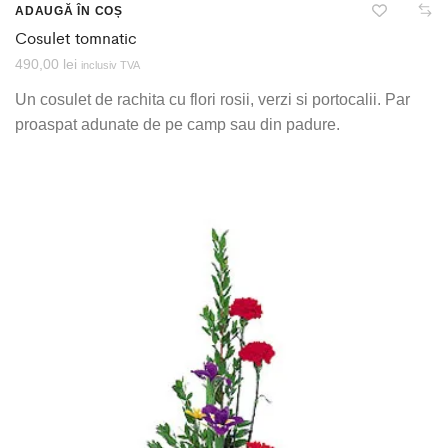
ADAUGĂ ÎN COȘ
Cosulet tomnatic
490,00
lei
inclusiv TVA
Un cosulet de rachita cu flori rosii, verzi si portocalii. Par
proaspat adunate de pe camp sau din padure.