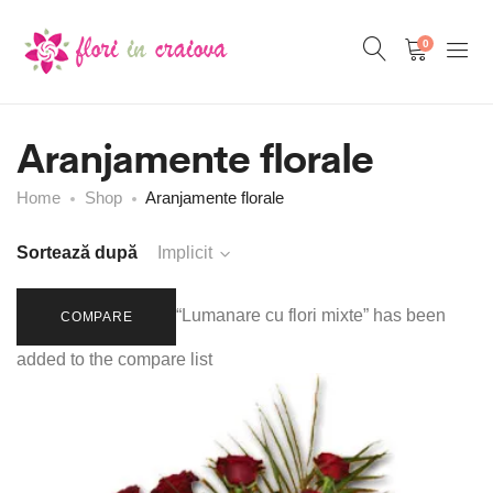
0
Aranjamente florale
Home
Shop
Aranjamente florale
Sortează după
Implicit
“Lumanare cu flori mixte” has been
COMPARE
added to the compare list