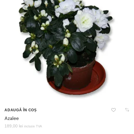
ADAUGĂ ÎN COȘ
Azalee
189,00
lei
inclusiv TVA