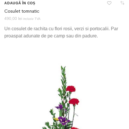
ADAUGĂ ÎN COȘ
Cosulet tomnatic
490,00
lei
inclusiv TVA
Un cosulet de rachita cu flori rosii, verzi si portocalii. Par
proaspat adunate de pe camp sau din padure.