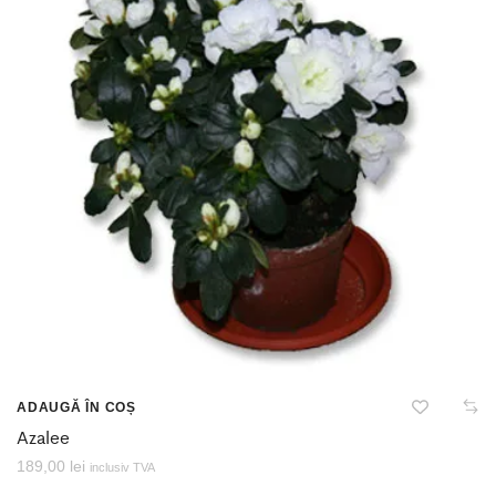
ADAUGĂ ÎN COȘ
Azalee
189,00
lei
inclusiv TVA