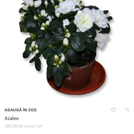
ADAUGĂ ÎN COȘ
Azalee
189,00
lei
inclusiv TVA