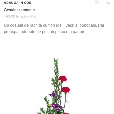
ADAUGĂ ÎN COȘ
Cosulet tomnatic
490,00
lei
inclusiv TVA
Un cosulet de rachita cu flori rosii, verzi si portocalii. Par
proaspat adunate de pe camp sau din padure.