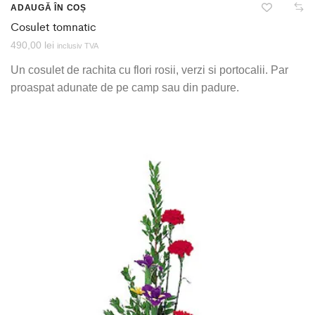
ADAUGĂ ÎN COȘ
Cosulet tomnatic
490,00
lei
inclusiv TVA
Un cosulet de rachita cu flori rosii, verzi si portocalii. Par
proaspat adunate de pe camp sau din padure.