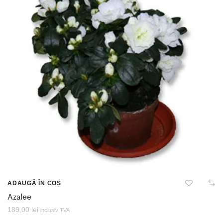
ADAUGĂ ÎN COȘ
Azalee
189,00
lei
inclusiv TVA