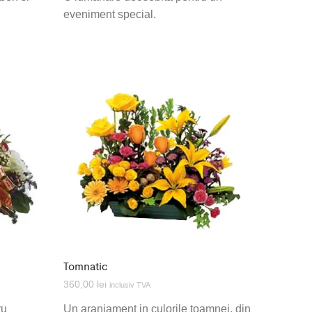
eveniment special.
Tomnatic
360,00
lei
inclusiv TVA
ru
Un aranjament in culorile toamnei, din