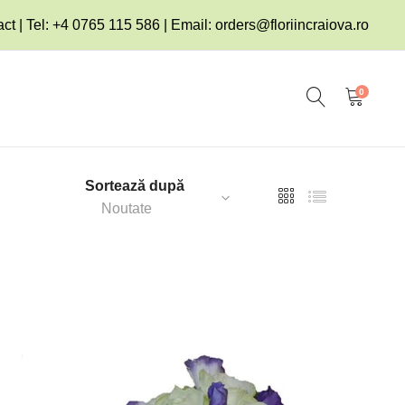
ct | Tel: +4 0765 115 586 | Email:
orders@floriincraiova.ro
0
Sortează după
Noutate