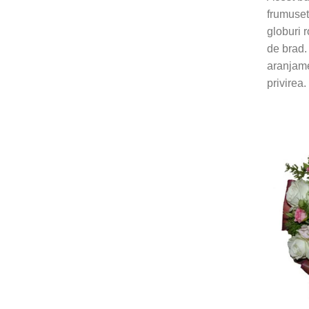
frumusete
globuri
r
de brad.
aranjame
privirea.