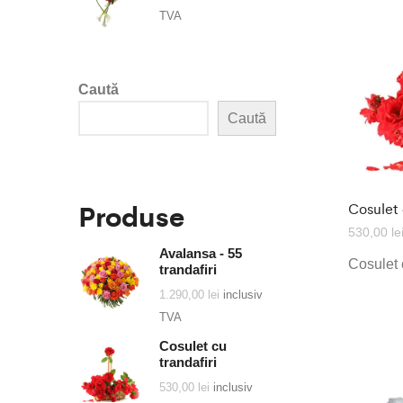
TVA
Caută
Caută
Produse
Cosulet 
530,00
le
Avalansa - 55
Cosulet c
trandafiri
1.290,00
lei
inclusiv
TVA
Cosulet cu
trandafiri
530,00
lei
inclusiv