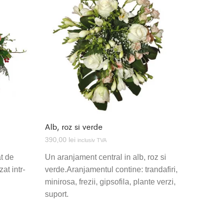
Alb, roz si verde
390,00
lei
inclusiv TVA
at de
Un aranjament central in alb, roz si
zat intr-
verde.Aranjamentul contine: trandafiri,
minirosa, frezii, gipsofila, plante verzi,
suport.