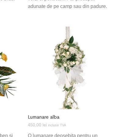
adunate de pe camp sau din padure.
Lumanare alba
450,00
lei
inclusiv TVA
ben si
O lumanare deosebita pentru un