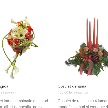
agica
Cosulet de iarna
i
430,00
lei
inclusiv TVA
inclusiv TVA
t intr-o combinatie de culori
Cosulet de rachita cu 4 luman
, alb si portocaliu, potrivit
trandafiri, conuri si crengute 