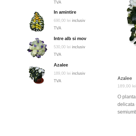
TVA
In amintire
690,00
lei
inclusiv
TVA
Intre alb si mov
530,00
lei
inclusiv
TVA
Azalee
189,00
lei
inclusiv
Azalee
TVA
189,00
le
O planta
delicata
semiumbr