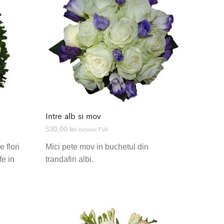
Intre alb si mov
530,00
lei
inclusiv TVA
 flori
Mici pete mov in buchetul din
fe in
trandafiri albi.