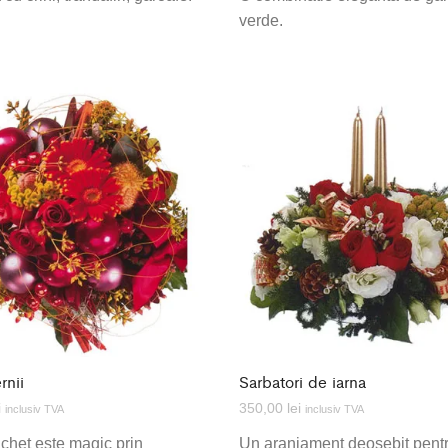
verde.
rnii
Sarbatori de iarna
i
350,00
lei
inclusiv TVA
inclusiv TVA
chet este magic prin
Un aranjament deosebit pent