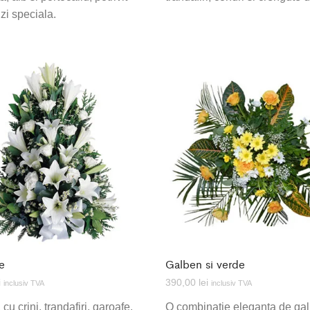
zi speciala.
te
Galben si verde
i
390,00
lei
inclusiv TVA
inclusiv TVA
u crini, trandafiri, garoafe.
O combinatie eleganta de gal