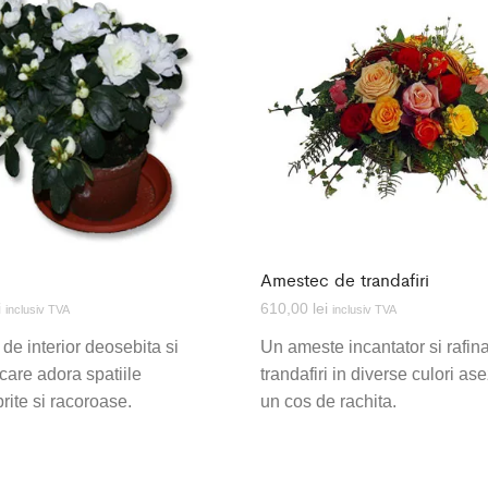
Amestec de trandafiri
i
610,00
lei
inclusiv TVA
inclusiv TVA
 de interior deosebita si
Un ameste incantator si rafin
 care adora spatiile
trandafiri in diverse culori ase
ite si racoroase.
un cos de rachita.