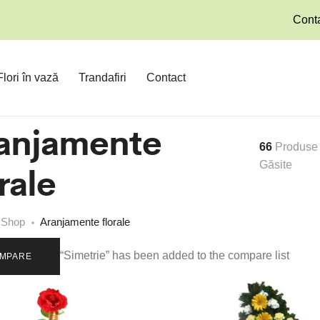
Conta
Flori în vază
Trandafiri
Contact
anjamente
66
Produse
rale
Găsite
Shop
Aranjamente florale
“Simetrie” has been added to the compare list
MPARE