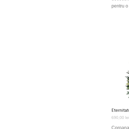
pentru o 
Eternita
690,00
le
Coroana c