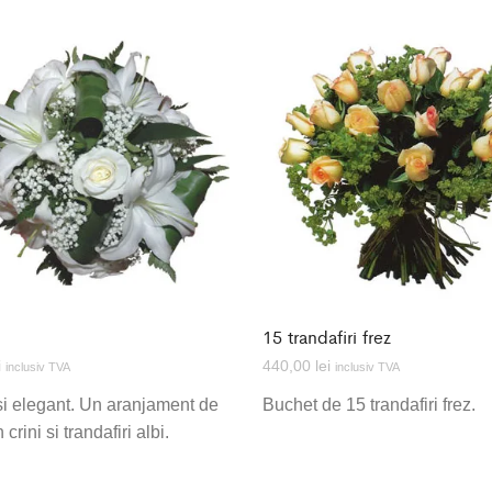
15 trandafiri frez
i
440,00
lei
inclusiv TVA
inclusiv TVA
si elegant. Un aranjament de
Buchet de 15 trandafiri frez.
crini si trandafiri albi.