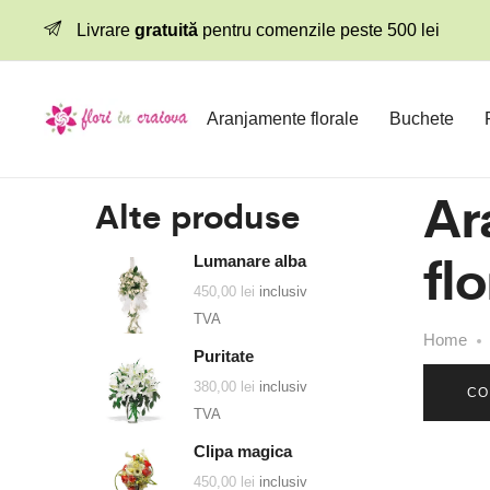
Livrare
gratuită
pentru comenzile peste 500 lei
Aranjamente florale
Buchete
Ar
Alte produse
flo
Lumanare alba
450,00
lei
inclusiv
TVA
Home
Puritate
380,00
lei
inclusiv
CO
TVA
Clipa magica
450,00
lei
inclusiv