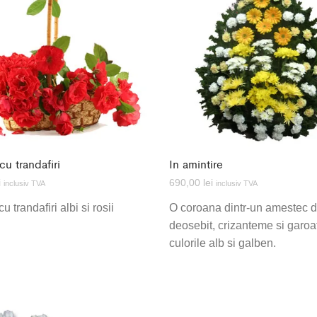
cu trandafiri
In amintire
i
690,00
lei
inclusiv TVA
inclusiv TVA
u trandafiri albi si rosii
O coroana dintr-un amestec de
deosebit, crizanteme si garoa
culorile alb si galben.