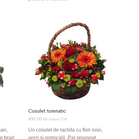
Cosulet tomnatic
490,00
lei
inclusiv TVA
ari,
Un cosulet de rachita cu flori rosii,
de brad.
verzi si portocalii. Par proaspat