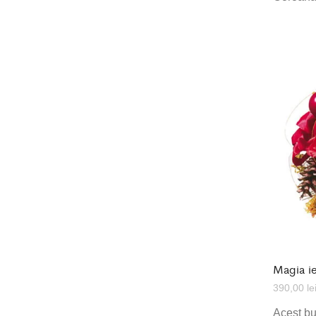
Magia ie
390,00
le
Acest
bu