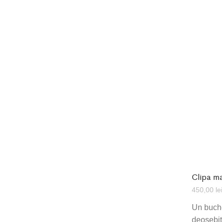
Clipa m
450,00
le
Un buche
deosebita