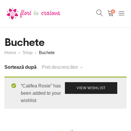
0
Buchete
Home
Shop
Buchete
Sortează după
Preț descrescător
“Catifea Rosie” has
VIEW WISHLIST
been added to your
wishlist