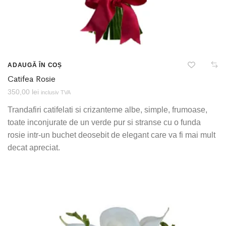
ADAUGĂ ÎN COȘ
Catifea Rosie
350,00
lei
inclusiv TVA
Trandafiri catifelati si crizanteme albe, simple, frumoase,
toate inconjurate de un verde pur si stranse cu o funda
rosie intr-un buchet deosebit de elegant care va fi mai mult
decat apreciat.