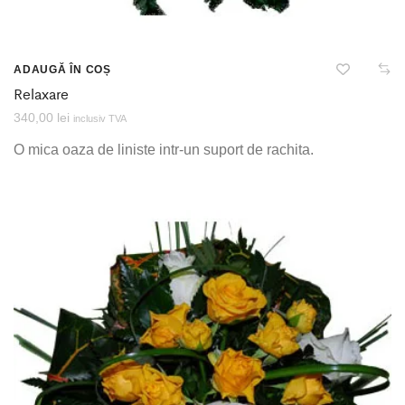
ADAUGĂ ÎN COȘ
Relaxare
340,00
lei
inclusiv TVA
O mica oaza de liniste intr-un suport de rachita.