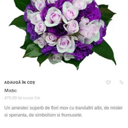
ADAUGĂ ÎN COȘ
Mistic
470,00
lei
inclusiv TVA
Un amestec superb de flori mov cu trandafiri albi, de mister
si speranta, de simbolism si frumusete.