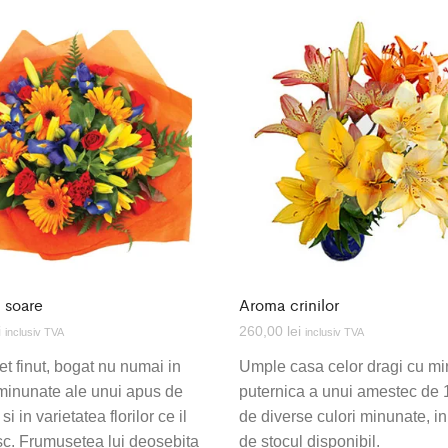
 soare
Aroma crinilor
i
260,00
lei
inclusiv TVA
inclusiv TVA
t finut, bogat nu numai in
Umple casa celor dragi cu m
 minunate ale unui apus de
puternica a unui amestec de 1
si in varietatea florilor ce il
de diverse culori minunate, in
sc. Frumusetea lui deosebita
de stocul disponibil.