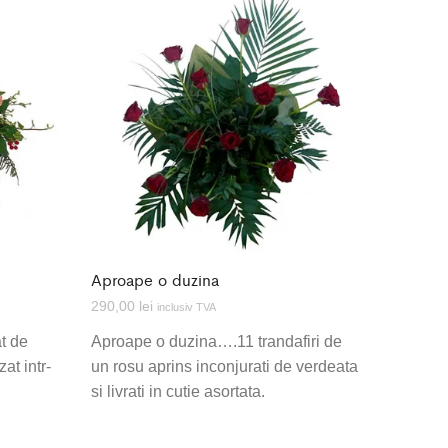
Aproape o duzina
290,00
lei
inclusiv TVA
at de
Aproape o duzina….11 trandafiri de
zat intr-
un rosu aprins inconjurati de verdeata
si livrati in cutie asortata.