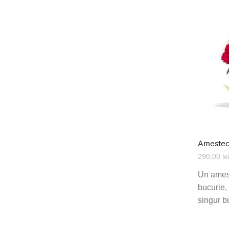
Amestec
290,00
le
Un amest
bucurie,
singur b