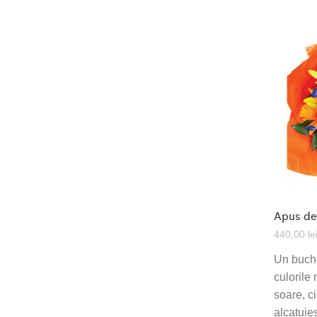
Apus de
440,00
le
Un buche
culorile
soare, ci 
alcatuie