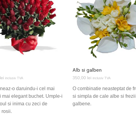
Alb si galben
lei
350,00
lei
inclusiv TVA
inclusiv TVA
neaz-o daruindu-i cel mai
O combinatie neasteptat de 
i mai elegant buchet. Umple-i
si simpla de cale albe si frezii
roul si inima cu zeci de
galbene.
 rosii.