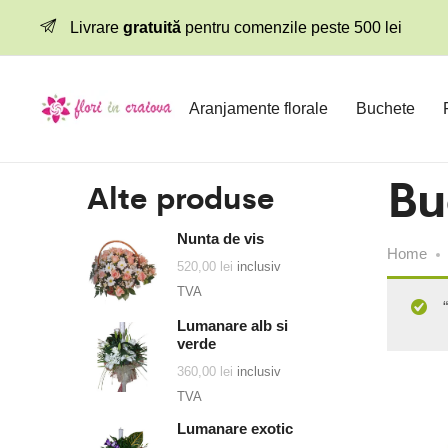
Livrare
gratuită
pentru comenzile peste 500 lei
Aranjamente florale
Buchete
Bu
Alte produse
Nunta de vis
Home
520,00
lei
inclusiv
TVA
Lumanare alb si
verde
360,00
lei
inclusiv
TVA
Lumanare exotic