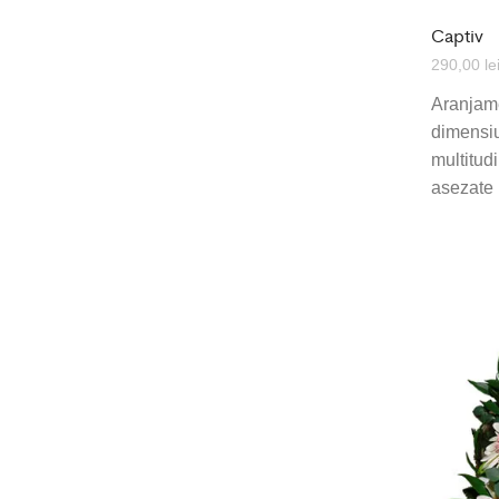
Captiv
290,00
le
Aranjame
dimensiu
multitudi
asezate 