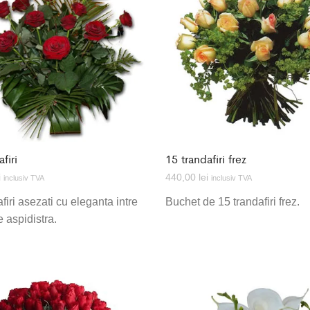
firi
15 trandafiri frez
i
440,00
lei
inclusiv TVA
inclusiv TVA
firi asezati cu eleganta intre
Buchet de 15 trandafiri frez.
e aspidistra.