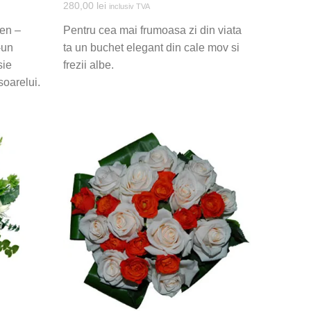
280,00
lei
inclusiv TVA
ben –
Pentru cea mai frumoasa zi din viata
-un
ta un buchet elegant din cale mov si
sie
frezii albe.
soarelui.