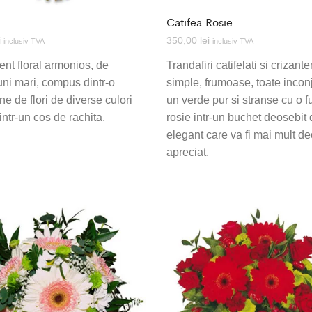
Catifea Rosie
i
350,00
lei
inclusiv TVA
inclusiv TVA
nt floral armonios, de
Trandafiri catifelati si crizant
ni mari, compus dintr-o
simple, frumoase, toate incon
ne de flori de diverse culori
un verde pur si stranse cu o 
intr-un cos de rachita.
rosie intr-un buchet deosebit
elegant care va fi mai mult de
apreciat.