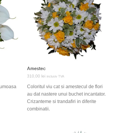
Amestec
310,00
lei
inclusiv TVA
frumoasa
Coloritul viu cat si amestecul de flori
au dat nastere unui buchet incantator.
Crizanteme si trandafiri in diferite
combinatii.