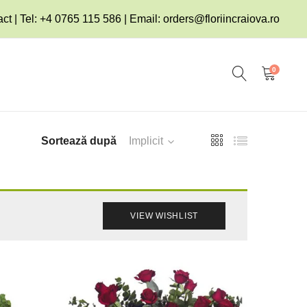
ct | Tel: +4 0765 115 586 | Email:
orders@floriincraiova.ro
0
Sortează după
Implicit
VIEW WISHLIST