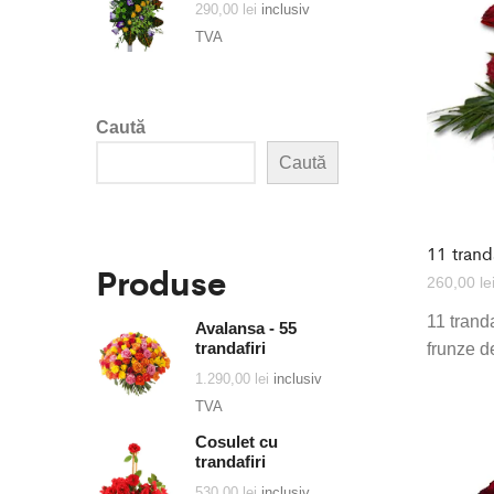
290,00
lei
inclusiv
TVA
Caută
Caută
11 tranda
Produse
260,00
le
11 tranda
Avalansa - 55
trandafiri
frunze d
1.290,00
lei
inclusiv
TVA
Cosulet cu
trandafiri
530,00
lei
inclusiv