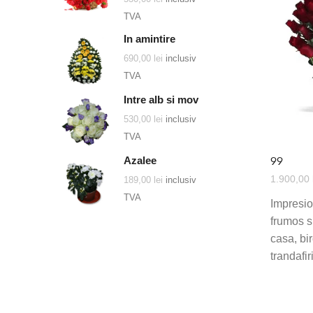
TVA
In amintire
690,00
lei
inclusiv
TVA
Intre alb si mov
530,00
lei
inclusiv
TVA
99
Azalee
1.900,00
189,00
lei
inclusiv
TVA
Impresio
frumos s
casa, bi
trandafiri