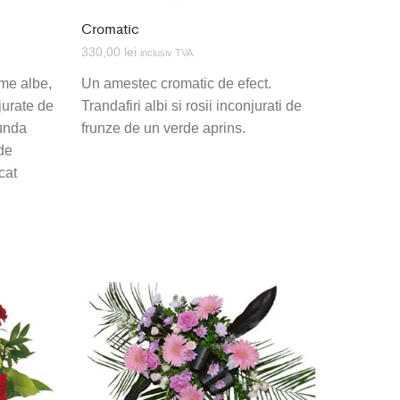
Cromatic
330,00
lei
inclusiv TVA
eme albe,
Un amestec cromatic de efect.
jurate de
Trandafiri albi si rosii inconjurati de
funda
frunze de un verde aprins.
 de
cat