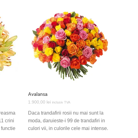
Avalansa
1.900,00
lei
inclusiv TVA
ireasma
Daca trandafirii rosii nu mai sunt la
1 crini
moda, daruieste-i 99 de trandafiri in
 functie
culori vii, in culorile cele mai intense.