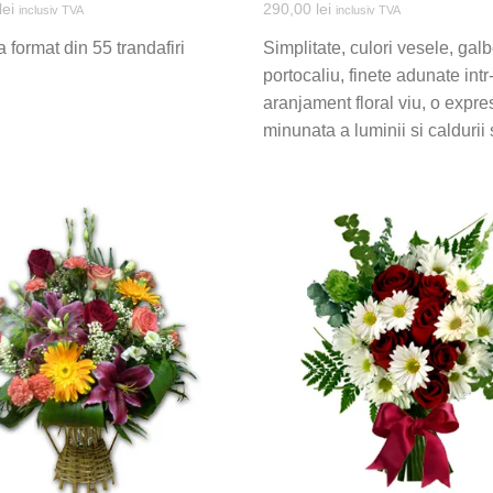
lei
290,00
lei
inclusiv TVA
inclusiv TVA
 format din 55 trandafiri
Simplitate, culori vesele, gal
portocaliu, finete adunate intr
aranjament floral viu, o expre
minunata a luminii si caldurii 