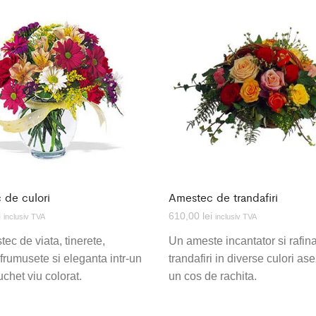
 de culori
Amestec de trandafiri
i
610,00
lei
inclusiv TVA
inclusiv TVA
ec de viata, tinerete,
Un ameste incantator si rafin
 frumusete si eleganta intr-un
trandafiri in diverse culori ase
uchet viu colorat.
un cos de rachita.