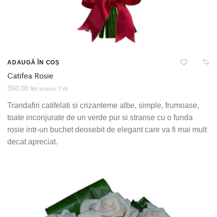
ADAUGĂ ÎN COȘ
Catifea Rosie
350,00
lei
inclusiv TVA
Trandafiri catifelati si crizanteme albe, simple, frumoase,
toate inconjurate de un verde pur si stranse cu o funda
rosie intr-un buchet deosebit de elegant care va fi mai mult
decat apreciat.