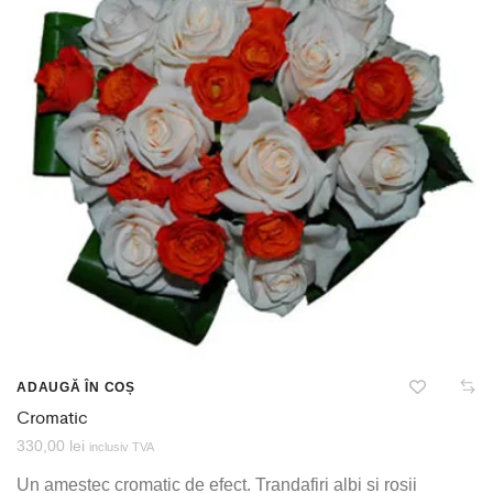
ADAUGĂ ÎN COȘ
Cromatic
330,00
lei
inclusiv TVA
Un amestec cromatic de efect. Trandafiri albi si rosii