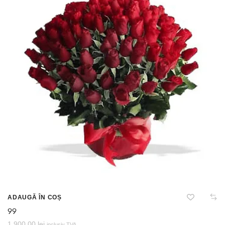
ADAUGĂ ÎN COȘ
99
1.900,00
lei
inclusiv TVA