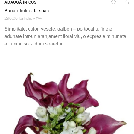
ADAUGĂ ÎN COȘ
Buna dimineata soare
290,00
lei
inclusiv TVA
Simplitate, culori vesele, galben – portocaliu, finete
adunate intr-un aranjament floral viu, o expresie minunata
a luminii si caldurii soarelui.