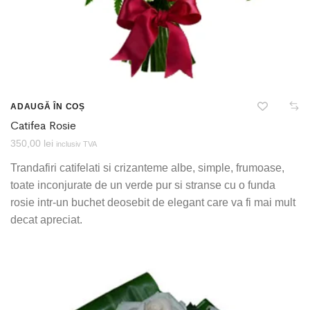
ADAUGĂ ÎN COȘ
Catifea Rosie
350,00
lei
inclusiv TVA
Trandafiri catifelati si crizanteme albe, simple, frumoase,
toate inconjurate de un verde pur si stranse cu o funda
rosie intr-un buchet deosebit de elegant care va fi mai mult
decat apreciat.