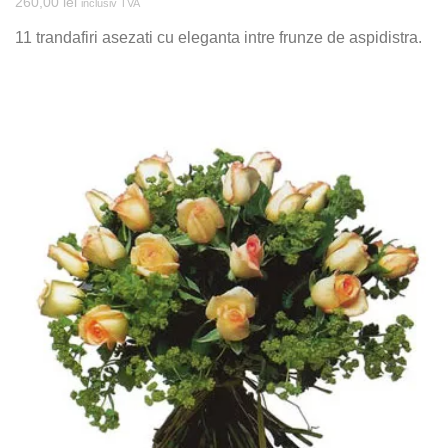
260,00
lei
inclusiv TVA
11 trandafiri asezati cu eleganta intre frunze de aspidistra.