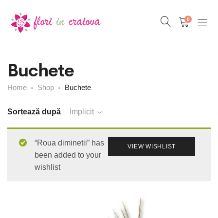
0
Buchete
Home
Shop
Buchete
Sortează după
Implicit
“Roua diminetii” has
VIEW WISHLIST
been added to your
wishlist