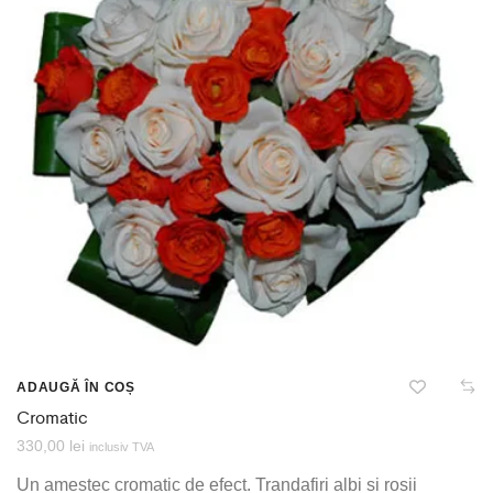
ADAUGĂ ÎN COȘ
Cromatic
330,00
lei
inclusiv TVA
Un amestec cromatic de efect. Trandafiri albi si rosii