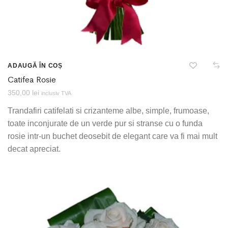
ADAUGĂ ÎN COȘ
Catifea Rosie
350,00
lei
inclusiv TVA
Trandafiri catifelati si crizanteme albe, simple, frumoase,
toate inconjurate de un verde pur si stranse cu o funda
rosie intr-un buchet deosebit de elegant care va fi mai mult
decat apreciat.