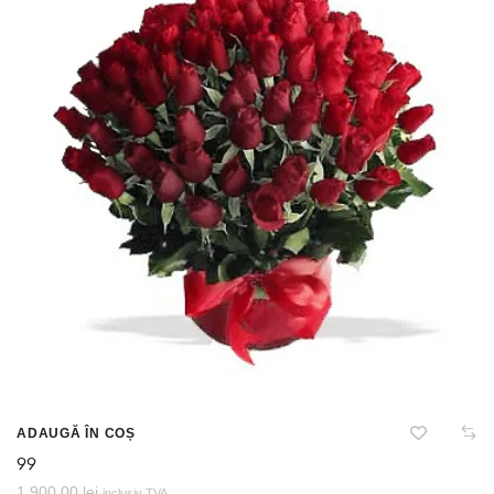
ADAUGĂ ÎN COȘ
99
1.900,00
lei
inclusiv TVA