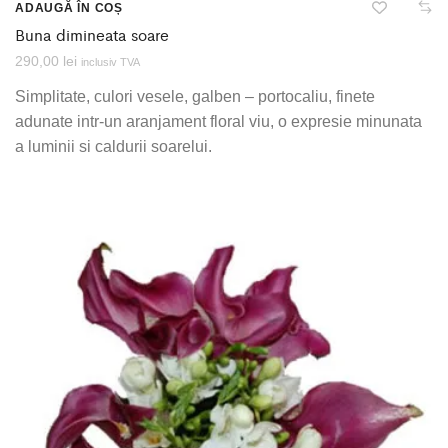
ADAUGĂ ÎN COȘ
Buna dimineata soare
290,00
lei
inclusiv TVA
Simplitate, culori vesele, galben – portocaliu, finete
adunate intr-un aranjament floral viu, o expresie minunata
a luminii si caldurii soarelui.