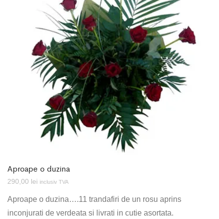
Aproape o duzina
290,00
lei
inclusiv TVA
Aproape o duzina….11 trandafiri de un rosu aprins
inconjurati de verdeata si livrati in cutie asortata.