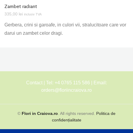
Zambet radiant
335,00
lei
inclusiv TVA
Gerbera, crini si garoafe, in culori vii, stralucitoare care vor
darui un zambet celor dragi.
Contact | Tel: +4 0765 115 586 | Email:
orders@floriincraiova.ro
©
Flori in Craiova.ro
. All rights reserved.
Politica de
confidențialitate