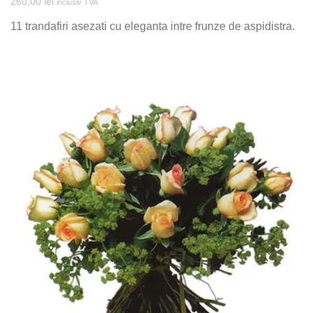
260,00
lei
inclusiv TVA
11 trandafiri asezati cu eleganta intre frunze de aspidistra.