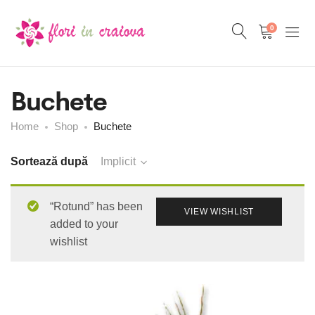
0
Buchete
Home
Shop
Buchete
Sortează după
Implicit
“Rotund” has been
VIEW WISHLIST
added to your
wishlist