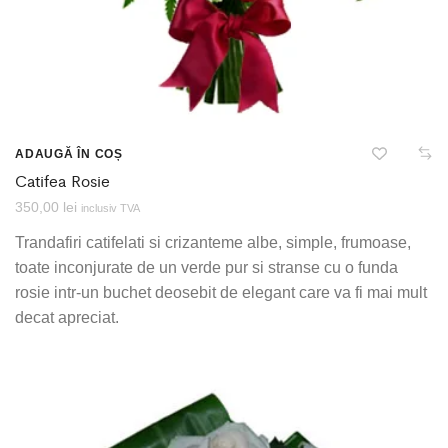
ADAUGĂ ÎN COȘ
Catifea Rosie
350,00
lei
inclusiv TVA
Trandafiri catifelati si crizanteme albe, simple, frumoase,
toate inconjurate de un verde pur si stranse cu o funda
rosie intr-un buchet deosebit de elegant care va fi mai mult
decat apreciat.