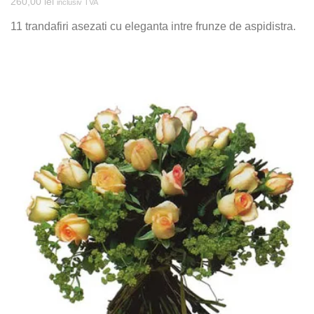
260,00
lei
inclusiv TVA
11 trandafiri asezati cu eleganta intre frunze de aspidistra.