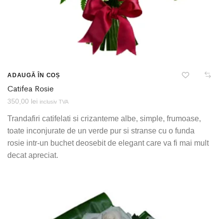
ADAUGĂ ÎN COȘ
Catifea Rosie
350,00
lei
inclusiv TVA
Trandafiri catifelati si crizanteme albe, simple, frumoase,
toate inconjurate de un verde pur si stranse cu o funda
rosie intr-un buchet deosebit de elegant care va fi mai mult
decat apreciat.