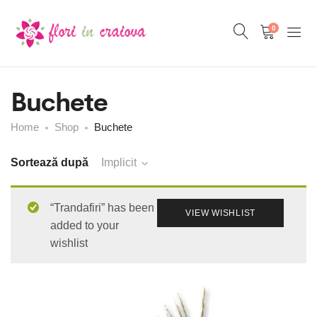
0
Buchete
Home
Shop
Buchete
Sortează după
Implicit
“Trandafiri” has been
VIEW WISHLIST
added to your
wishlist