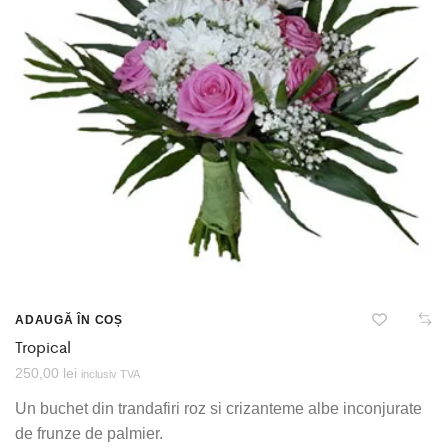
ADAUGĂ ÎN COȘ
Tropical
250,00
lei
inclusiv TVA
Un buchet din trandafiri roz si crizanteme albe inconjurate
de frunze de palmier.