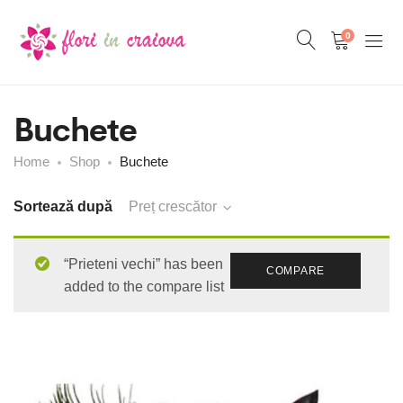
0
Buchete
Home
Shop
Buchete
Sortează după
Preț crescător
“Prieteni vechi” has been
COMPARE
added to the compare list