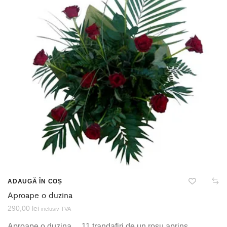
ADAUGĂ ÎN COȘ
Aproape o duzina
290,00
lei
inclusiv TVA
Aproape o duzina….11 trandafiri de un rosu aprins