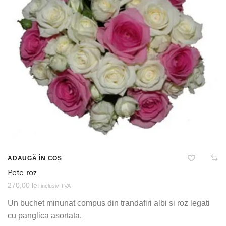
ADAUGĂ ÎN COȘ
Pete roz
270,00
lei
inclusiv TVA
Un buchet minunat compus din trandafiri albi si roz legati
cu panglica asortata.