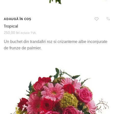
ADAUGĂ ÎN COȘ
Tropical
250,00
lei
inclusiv TVA
Un buchet din trandafiri roz si crizanteme albe inconjurate
de frunze de palmier.