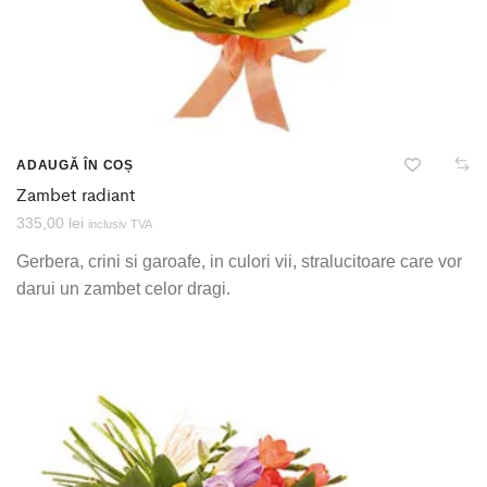
ADAUGĂ ÎN COȘ
Zambet radiant
335,00
lei
inclusiv TVA
Gerbera, crini si garoafe, in culori vii, stralucitoare care vor
darui un zambet celor dragi.