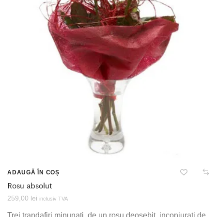
ADAUGĂ ÎN COȘ
Rosu absolut
259,00
lei
inclusiv TVA
Trei trandafiri minunati, de un rosu deosebit, inconjurati de