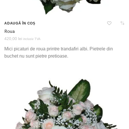
ADAUGĂ ÎN COȘ
Roua
420,00
lei
inclusiv TVA
Mici picaturi de roua printre trandafiri albi. Pietrele din
buchet nu sunt pietre pretioase.