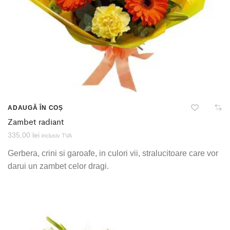
ADAUGĂ ÎN COȘ
Zambet radiant
335,00
lei
inclusiv TVA
Gerbera, crini si garoafe, in culori vii, stralucitoare care vor
darui un zambet celor dragi.