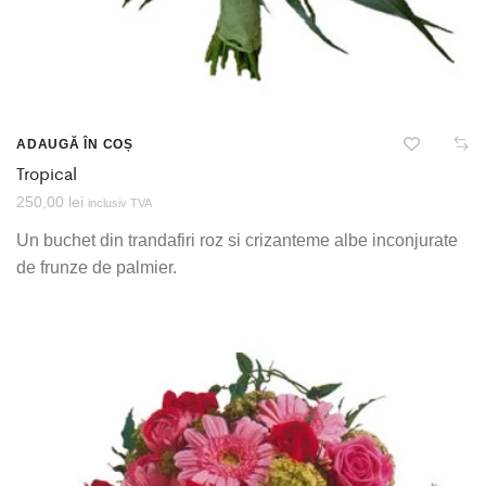
ADAUGĂ ÎN COȘ
Tropical
250,00
lei
inclusiv TVA
Un buchet din trandafiri roz si crizanteme albe inconjurate
de frunze de palmier.