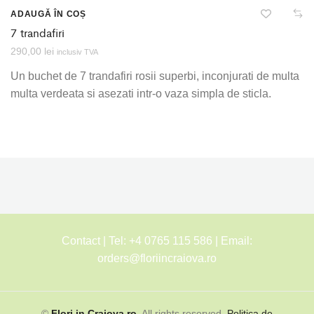
ADAUGĂ ÎN COȘ
7 trandafiri
290,00
lei
inclusiv TVA
Un buchet de 7 trandafiri rosii superbi, inconjurati de multa
multa verdeata si asezati intr-o vaza simpla de sticla.
Contact | Tel: +4 0765 115 586 | Email:
orders@floriincraiova.ro
©
Flori in Craiova.ro
. All rights reserved.
Politica de