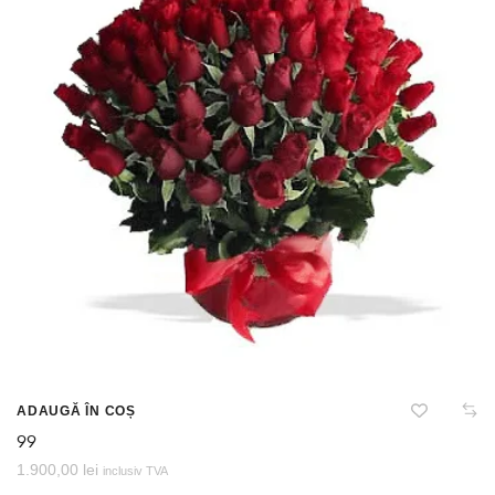
ADAUGĂ ÎN COȘ
99
1.900,00
lei
inclusiv TVA