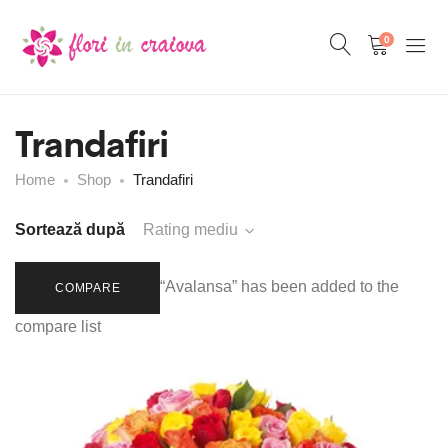
0
Trandafiri
Home
Shop
Trandafiri
Sortează după
Rating mediu
“Avalansa” has been added to the
COMPARE
compare list