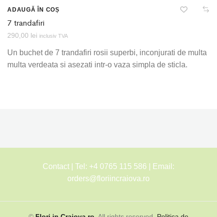
ADAUGĂ ÎN COȘ
7 trandafiri
290,00
lei
inclusiv TVA
Un buchet de 7 trandafiri rosii superbi, inconjurati de multa
multa verdeata si asezati intr-o vaza simpla de sticla.
Contact | Tel: +4 0765 115 586 | Email:
orders@floriincraiova.ro
©
Flori in Craiova.ro
. All rights reserved.
Politica de