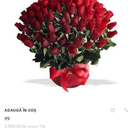
ADAUGĂ ÎN COȘ
99
1.900,00
lei
inclusiv TVA