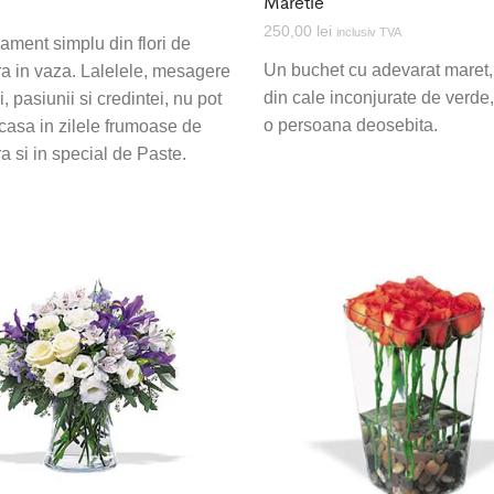
Maretie
250,00
lei
inclusiv TVA
ament simplu din flori de
Un buchet cu adevarat maret
a in vaza. Lalelele, mesagere
din cale inconjurate de verde
ii, pasiunii si credintei, nu pot
o persoana deosebita.
 casa in zilele frumoase de
a si in special de Paste.