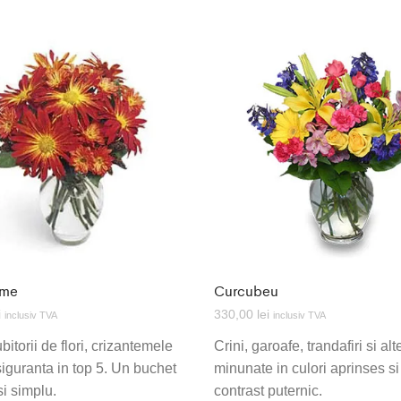
eme
Curcubeu
i
330,00
lei
inclusiv TVA
inclusiv TVA
bitorii de flori, crizantemele
Crini, garoafe, trandafiri si alte
siguranta in top 5. Un buchet
minunate in culori aprinses s
si simplu.
contrast puternic.