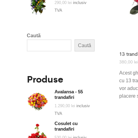
290,00
lei
inclusiv
TVA
Caută
Caută
13 tranda
380,00
le
Acest gh
Produse
cu 13 tra
vor aduc
Avalansa - 55
placere 
trandafiri
1.290,00
lei
inclusiv
TVA
Cosulet cu
trandafiri
530,00
lei
inclusiv