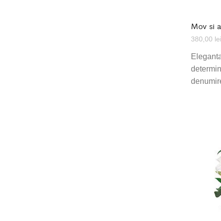
Mov si a
380,00
le
Eleganta
determin
denumire