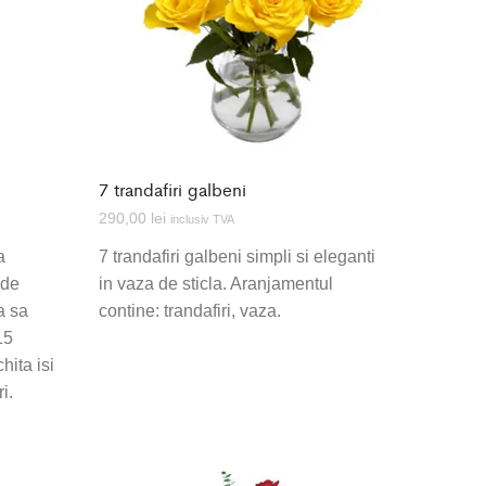
7 trandafiri galbeni
290,00
lei
inclusiv TVA
a
7 trandafiri galbeni simpli si eleganti
 de
in vaza de sticla. Aranjamentul
a sa
contine: trandafiri, vaza.
15
hita isi
i.