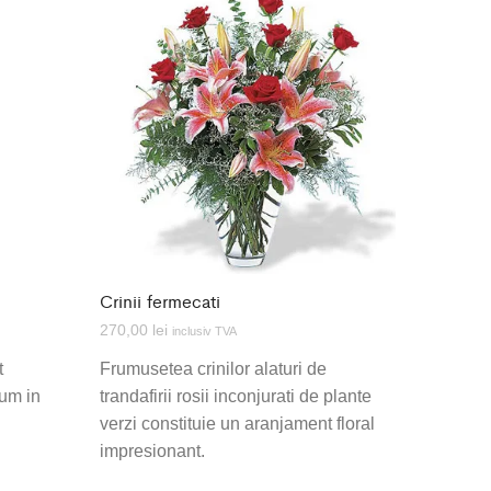
Crinii fermecati
270,00
lei
inclusiv TVA
t
Frumusetea crinilor alaturi de
ium in
trandafirii rosii inconjurati de plante
verzi constituie un aranjament floral
impresionant.