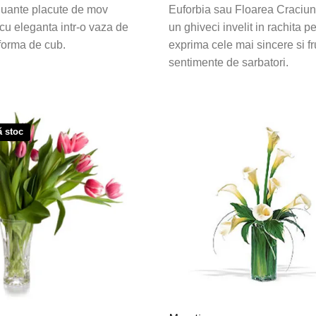
 nuante placute de mov
Euforbia sau Floarea Craciunu
cu eleganta intr-o vaza de
un ghiveci invelit in rachita p
 forma de cub.
exprima cele mai sincere si 
sentimente de sarbatori.
ă stoc