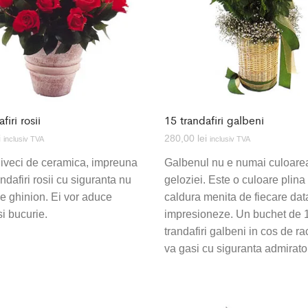
firi rosii
15 trandafiri galbeni
i
280,00
lei
inclusiv TVA
inclusiv TVA
iveci de ceramica, impreuna
Galbenul nu e numai culoare
ndafiri rosii cu siguranta nu
geloziei. Este o culoare plina
e ghinion. Ei vor aduce
caldura menita de fiecare dat
si bucurie.
impresioneze. Un buchet de 
trandafiri galbeni in cos de rac
va gasi cu siguranta admirator