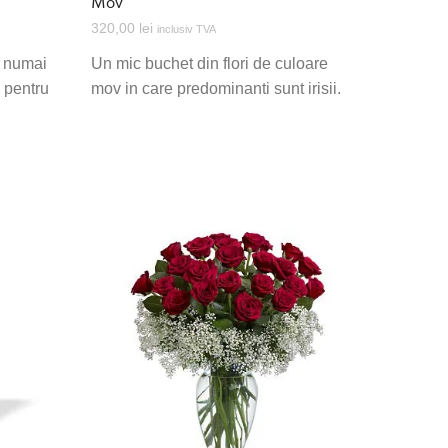
Mov
320,00
lei
inclusiv TVA
, numai
Un mic buchet din flori de culoare
, pentru
mov in care predominanti sunt irisii.