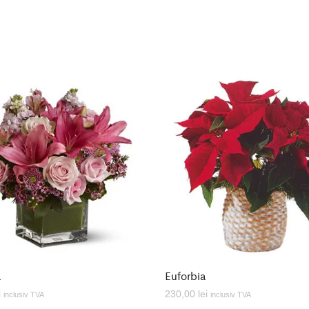
a
Euforbia
i
230,00
lei
inclusiv TVA
inclusiv TVA