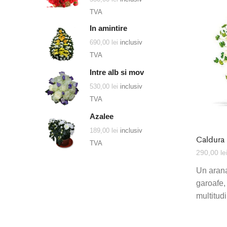
TVA
In amintire
690,00
lei
inclusiv
TVA
Intre alb si mov
530,00
lei
inclusiv
TVA
Azalee
189,00
lei
inclusiv
Caldura
TVA
290,00
le
Un aran
garoafe, 
multitud