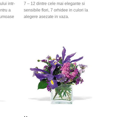
lui intr-
7 – 12 dintre cele mai elegante si
entru a
sensibile flori, 7 orhidee in culori la
frumoase
alegere asezate in vaza.