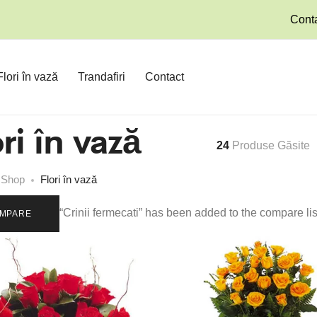
Conta
Flori în vază
Trandafiri
Contact
ri în vază
24
Produse Găsite
Shop
Flori în vază
“Crinii fermecati” has been added to the compare lis
MPARE