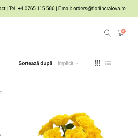
ct | Tel: +4 0765 115 586 | Email:
orders@floriincraiova.ro
0
Sortează după
Implicit
t