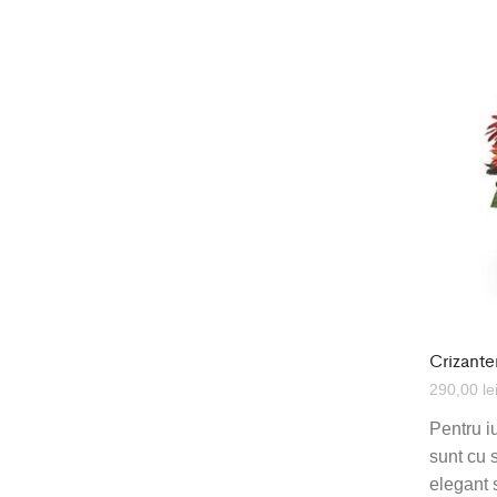
Crizant
290,00
le
Pentru iu
sunt cu 
elegant 