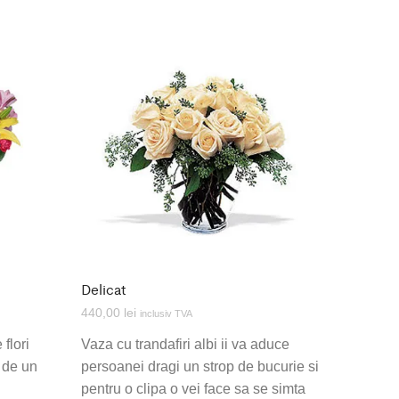
Delicat
440,00
lei
inclusiv TVA
 flori
Vaza cu trandafiri albi ii va aduce
i de un
persoanei dragi un strop de bucurie si
pentru o clipa o vei face sa se simta