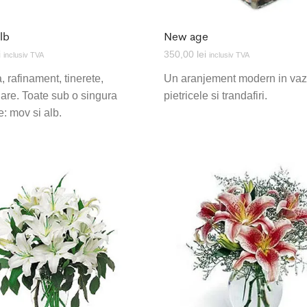
lb
New age
i
350,00
lei
inclusiv TVA
inclusiv TVA
, rafinament, tinerete,
Un aranjement modern in vaz
are. Toate sub o singura
pietricele si trandafiri.
: mov si alb.