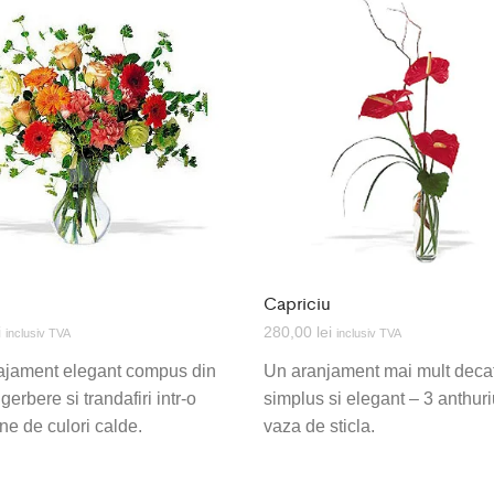
Capriciu
i
280,00
lei
inclusiv TVA
inclusiv TVA
ajament elegant compus din
Un aranjament mai mult deca
gerbere si trandafiri intr-o
simplus si elegant – 3 anthur
ine de culori calde.
vaza de sticla.