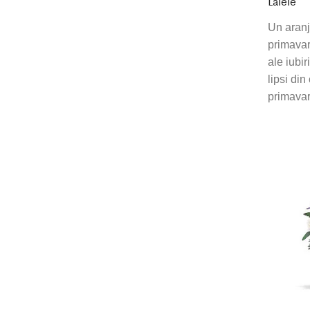
Lalele
Un aranj
primavar
ale iubir
lipsi din
primavar