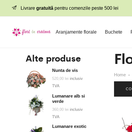
Livrare
gratuită
pentru comenzile peste 500 lei
Aranjamente florale
Buchete
Flo
Alte produse
Nunta de vis
Home
520,00
lei
inclusiv
TVA
CO
Lumanare alb si
verde
360,00
lei
inclusiv
TVA
Lumanare exotic